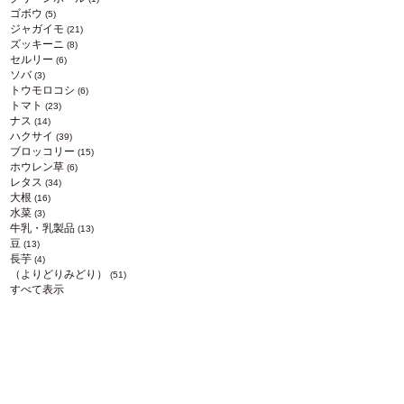
ゴボウ
(5)
ジャガイモ
(21)
ズッキーニ
(8)
セルリー
(6)
ソバ
(3)
トウモロコシ
(6)
トマト
(23)
ナス
(14)
ハクサイ
(39)
ブロッコリー
(15)
ホウレン草
(6)
レタス
(34)
大根
(16)
水菜
(3)
牛乳・乳製品
(13)
豆
(13)
長芋
(4)
（よりどりみどり）
(51)
すべて表示