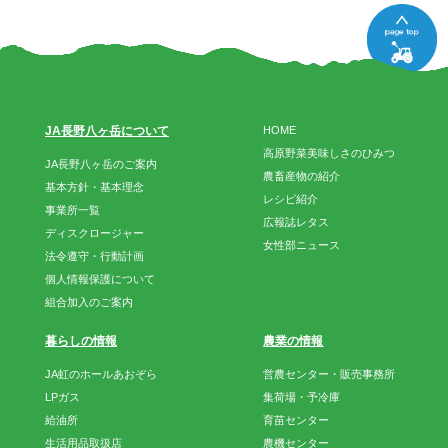
JA長野八ヶ岳について
HOME
高原野菜美味しさのひみつ
JA長野八ヶ岳のご案内
農畜産物の紹介
基本方針・基本理念
レシピ紹介
事業所一覧
広報誌レタス
ディスクロージャー
女性部ニュース
法令遵守・行動計画
個人情報保護について
組合加入のご案内
暮らしの情報
農業の情報
JA虹のホールあおぞら
営農センター・販売事務所
LPガス
集荷場・予冷庫
給油所
育苗センター
生活用品取扱店
農機センター