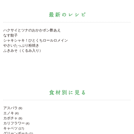
ハクサイとツナのおかかポン酢あえ
なす餃子
シャキシャキ！ひとくちロールロメイン
やさいたっぷり粉焼き
ふきみそ（くるみ入り）
アスパラ
(9)
エノキ
(4)
カボチャ
(9)
カリフラワー
(4)
キャベツ
(17)
グリーンボール
(1)