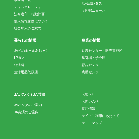
広報誌レタス
ディスクロージャー
女性部ニュース
法令遵守・行動計画
個人情報保護について
組合加入のご案内
暮らしの情報
農業の情報
JA虹のホールあおぞら
営農センター・販売事務所
LPガス
集荷場・予冷庫
給油所
育苗センター
生活用品取扱店
農機センター
JAバンク / JA共済
お知らせ
お問い合せ
JAバンクのご案内
採用情報
JA共済のご案内
サイトご利用にあたって
サイトマップ