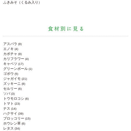
ふきみそ（くるみ入り）
アスパラ
(9)
エノキ
(4)
カボチャ
(9)
カリフラワー
(4)
キャベツ
(17)
グリーンボール
(1)
ゴボウ
(5)
ジャガイモ
(21)
ズッキーニ
(8)
セルリー
(6)
ソバ
(3)
トウモロコシ
(6)
トマト
(23)
ナス
(14)
ハクサイ
(39)
ブロッコリー
(15)
ホウレン草
(6)
レタス
(34)