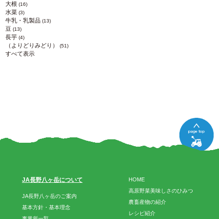
大根
(16)
水菜
(3)
牛乳・乳製品
(13)
豆
(13)
長芋
(4)
（よりどりみどり）
(51)
すべて表示
JA長野八ヶ岳について
HOME
高原野菜美味しさのひみつ
JA長野八ヶ岳のご案内
農畜産物の紹介
基本方針・基本理念
レシピ紹介
事業所一覧