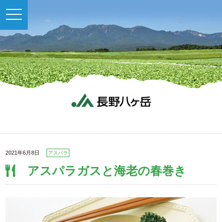
toggle
navigation
2021年6月8日
アスパラ
アスパラガスと海老の春巻き