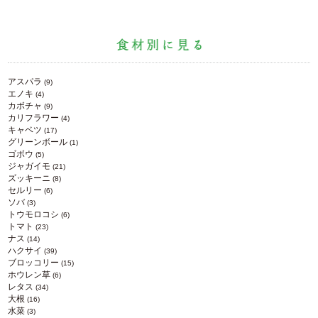
アスパラ
(9)
エノキ
(4)
カボチャ
(9)
カリフラワー
(4)
キャベツ
(17)
グリーンボール
(1)
ゴボウ
(5)
ジャガイモ
(21)
ズッキーニ
(8)
セルリー
(6)
ソバ
(3)
トウモロコシ
(6)
トマト
(23)
ナス
(14)
ハクサイ
(39)
ブロッコリー
(15)
ホウレン草
(6)
レタス
(34)
大根
(16)
水菜
(3)