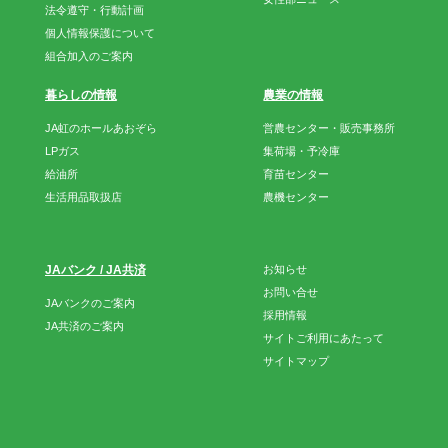
法令遵守・行動計画
個人情報保護について
組合加入のご案内
暮らしの情報
農業の情報
JA虹のホールあおぞら
営農センター・販売事務所
LPガス
集荷場・予冷庫
給油所
育苗センター
生活用品取扱店
農機センター
JAバンク / JA共済
お知らせ
お問い合せ
JAバンクのご案内
採用情報
JA共済のご案内
サイトご利用にあたって
サイトマップ