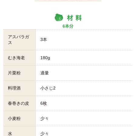
6本分
アスパラガ
3本
ス
むき海老
180g
片栗粉
適量
料理酒
小さじ2
春巻きの皮
6枚
小麦粉
少々
水
少々