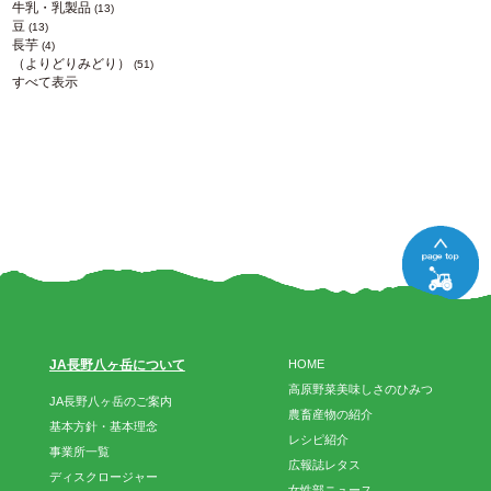
牛乳・乳製品
(13)
豆
(13)
長芋
(4)
（よりどりみどり）
(51)
すべて表示
JA長野八ヶ岳について
HOME
高原野菜美味しさのひみつ
JA長野八ヶ岳のご案内
農畜産物の紹介
基本方針・基本理念
レシピ紹介
事業所一覧
広報誌レタス
ディスクロージャー
女性部ニュース