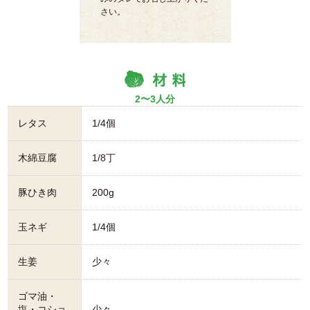
さい。
2〜3人分
レタス
1/4個
木綿豆腐
1/8丁
豚ひき肉
200g
玉ネギ
1/4個
生姜
少々
ゴマ油・
塩・コショ
少々