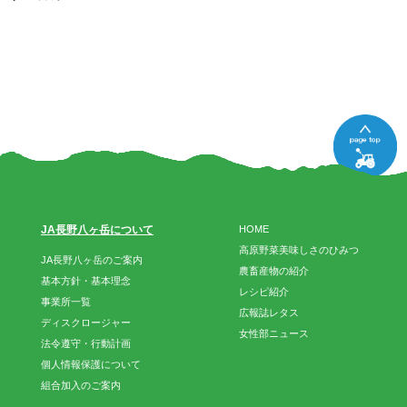
JA長野八ヶ岳について
HOME
高原野菜美味しさのひみつ
JA長野八ヶ岳のご案内
農畜産物の紹介
基本方針・基本理念
レシピ紹介
事業所一覧
広報誌レタス
ディスクロージャー
女性部ニュース
法令遵守・行動計画
個人情報保護について
組合加入のご案内