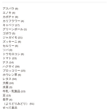
アスパラ
(9)
エノキ
(4)
カボチャ
(9)
カリフラワー
(4)
キャベツ
(17)
グリーンボール
(1)
ゴボウ
(5)
ジャガイモ
(21)
ズッキーニ
(8)
セルリー
(6)
ソバ
(3)
トウモロコシ
(6)
トマト
(23)
ナス
(14)
ハクサイ
(39)
ブロッコリー
(15)
ホウレン草
(6)
レタス
(34)
大根
(16)
水菜
(3)
牛乳・乳製品
(13)
豆
(13)
長芋
(4)
（よりどりみどり）
(51)
すべて表示