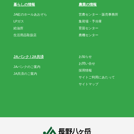
暮らしの情報
農業の情報
JA虹のホールあおぞら
営農センター・販売事務所
LPガス
集荷場・予冷庫
給油所
育苗センター
生活用品取扱店
農機センター
JAバンク / JA共済
お知らせ
お問い合せ
JAバンクのご案内
採用情報
JA共済のご案内
サイトご利用にあたって
サイトマップ