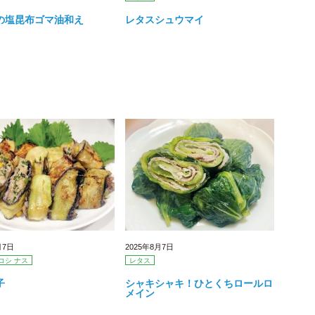
の塩昆布ゴマ油和え
レタスシュウマイ
月7日
2025年8月7日
コシ ナス
レタス
子
シャキシャキ！ひとくちロールロ
メイン