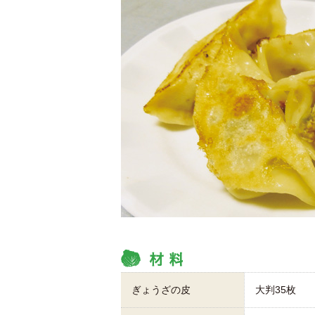
ぎょうざの皮
大判35枚