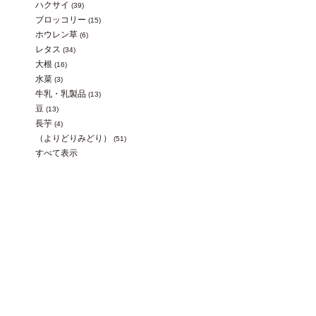
ハクサイ
(39)
ブロッコリー
(15)
ホウレン草
(6)
レタス
(34)
大根
(16)
水菜
(3)
牛乳・乳製品
(13)
豆
(13)
長芋
(4)
（よりどりみどり）
(51)
すべて表示