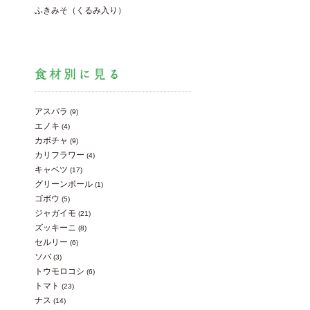
ふきみそ（くるみ入り）
アスパラ
(9)
エノキ
(4)
カボチャ
(9)
カリフラワー
(4)
キャベツ
(17)
グリーンボール
(1)
ゴボウ
(5)
ジャガイモ
(21)
ズッキーニ
(8)
セルリー
(6)
ソバ
(3)
トウモロコシ
(6)
トマト
(23)
ナス
(14)