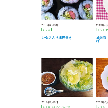
2015年4月30日
2020年5
レタス
トマト ナ
レタス入り海苔巻き
油淋鶏
げ
2019年9月8日
2015年6
レタス （よりどりみどり）
レタス