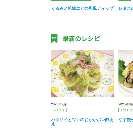
くるみと乾燥エビの和風ディップ
レタス
2025年9月8日
2025年8
ハクサイ
トウモロ
ハクサイとツナのおかかポン酢あ
なす餃
え