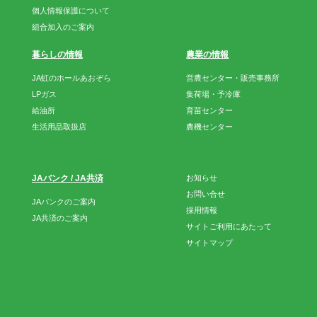
個人情報保護について
組合加入のご案内
暮らしの情報
農業の情報
JA虹のホールあおぞら
営農センター・販売事務所
LPガス
集荷場・予冷庫
給油所
育苗センター
生活用品取扱店
農機センター
JAバンク / JA共済
お知らせ
お問い合せ
JAバンクのご案内
採用情報
JA共済のご案内
サイトご利用にあたって
サイトマップ