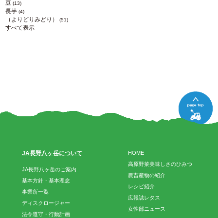
豆
(13)
長芋
(4)
（よりどりみどり）
(51)
すべて表示
JA長野八ヶ岳について
HOME
高原野菜美味しさのひみつ
JA長野八ヶ岳のご案内
農畜産物の紹介
基本方針・基本理念
レシピ紹介
事業所一覧
広報誌レタス
ディスクロージャー
女性部ニュース
法令遵守・行動計画