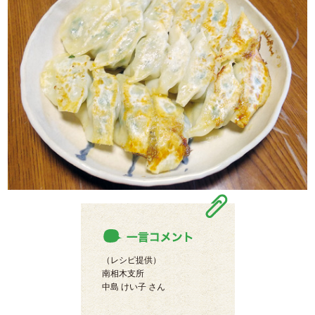
（レシピ提供）
南相木支所
中島 けい子 さん