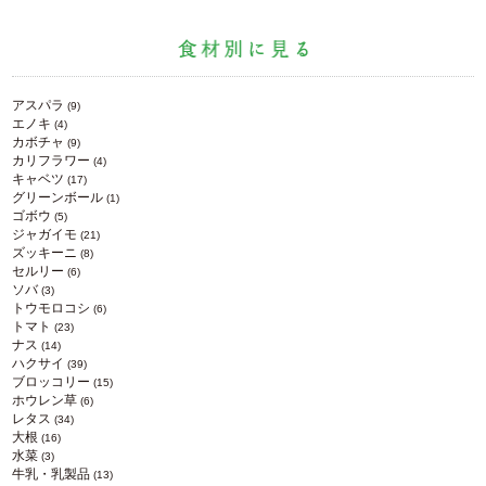
アスパラ
(9)
エノキ
(4)
カボチャ
(9)
カリフラワー
(4)
キャベツ
(17)
グリーンボール
(1)
ゴボウ
(5)
ジャガイモ
(21)
ズッキーニ
(8)
セルリー
(6)
ソバ
(3)
トウモロコシ
(6)
トマト
(23)
ナス
(14)
ハクサイ
(39)
ブロッコリー
(15)
ホウレン草
(6)
レタス
(34)
大根
(16)
水菜
(3)
牛乳・乳製品
(13)