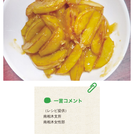
（レシピ提供）
南相木支所
南相木女性部