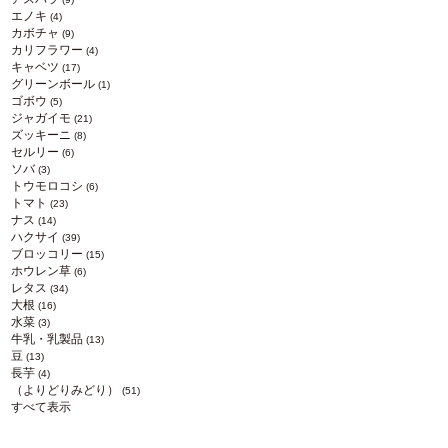
エノキ
(4)
カボチャ
(9)
カリフラワー
(4)
キャベツ
(17)
グリーンボール
(1)
ゴボウ
(5)
ジャガイモ
(21)
ズッキーニ
(8)
セルリー
(6)
ソバ
(3)
トウモロコシ
(6)
トマト
(23)
ナス
(14)
ハクサイ
(39)
ブロッコリー
(15)
ホウレン草
(6)
レタス
(34)
大根
(16)
水菜
(3)
牛乳・乳製品
(13)
豆
(13)
長芋
(4)
（よりどりみどり）
(51)
すべて表示