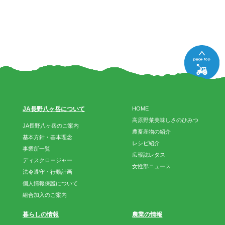
JA長野八ヶ岳について
HOME
高原野菜美味しさのひみつ
JA長野八ヶ岳のご案内
農畜産物の紹介
基本方針・基本理念
レシピ紹介
事業所一覧
広報誌レタス
ディスクロージャー
女性部ニュース
法令遵守・行動計画
個人情報保護について
組合加入のご案内
暮らしの情報
農業の情報