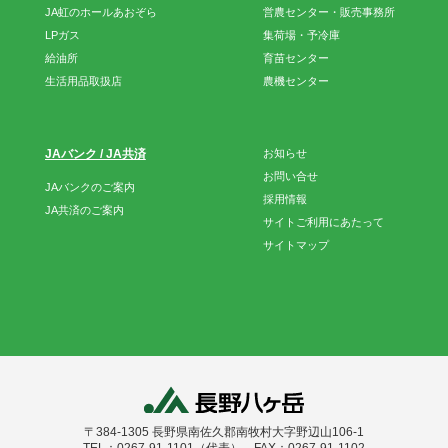
JA虹のホールあおぞら
営農センター・販売事務所
LPガス
集荷場・予冷庫
給油所
育苗センター
生活用品取扱店
農機センター
JAバンク / JA共済
お知らせ
お問い合せ
JAバンクのご案内
採用情報
JA共済のご案内
サイトご利用にあたって
サイトマップ
〒384-1305 長野県南佐久郡南牧村大字野辺山106-1