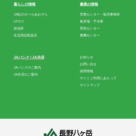
暮らしの情報
農業の情報
JA虹のホールあおぞら
営農センター・販売事務所
LPガス
集荷場・予冷庫
給油所
育苗センター
生活用品取扱店
農機センター
JAバンク / JA共済
お知らせ
お問い合せ
JAバンクのご案内
採用情報
JA共済のご案内
サイトご利用にあたって
サイトマップ