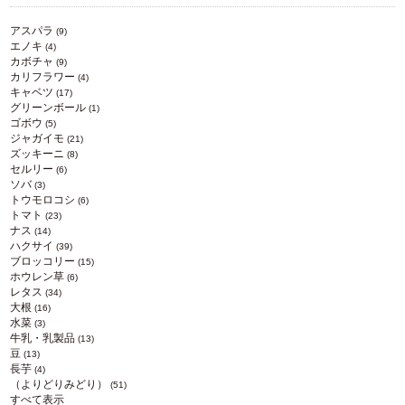
アスパラ
(9)
エノキ
(4)
カボチャ
(9)
カリフラワー
(4)
キャベツ
(17)
グリーンボール
(1)
ゴボウ
(5)
ジャガイモ
(21)
ズッキーニ
(8)
セルリー
(6)
ソバ
(3)
トウモロコシ
(6)
トマト
(23)
ナス
(14)
ハクサイ
(39)
ブロッコリー
(15)
ホウレン草
(6)
レタス
(34)
大根
(16)
水菜
(3)
牛乳・乳製品
(13)
豆
(13)
長芋
(4)
（よりどりみどり）
(51)
すべて表示