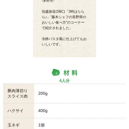
-茅野市-
信越放送(SBC)「3時はらら
ら♪」”藤木シェフの長野県の
おいしい食べ方”のコーナー
で紹介されました。
冷静パスタ風に仕上げてもお
いしいです。
4人分
豚肉薄切り
200g
スライス肉
ハクサイ
400g
玉ネギ
1個