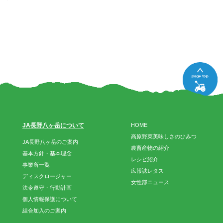
JA長野八ヶ岳について
HOME
高原野菜美味しさのひみつ
JA長野八ヶ岳のご案内
農畜産物の紹介
基本方針・基本理念
レシピ紹介
事業所一覧
広報誌レタス
ディスクロージャー
女性部ニュース
法令遵守・行動計画
個人情報保護について
組合加入のご案内