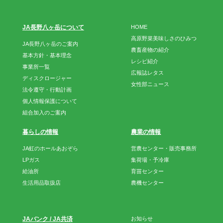
JA長野八ヶ岳について
HOME
高原野菜美味しさのひみつ
JA長野八ヶ岳のご案内
農畜産物の紹介
基本方針・基本理念
レシピ紹介
事業所一覧
広報誌レタス
ディスクロージャー
女性部ニュース
法令遵守・行動計画
個人情報保護について
組合加入のご案内
暮らしの情報
農業の情報
JA虹のホールあおぞら
営農センター・販売事務所
LPガス
集荷場・予冷庫
給油所
育苗センター
生活用品取扱店
農機センター
JAバンク / JA共済
お知らせ