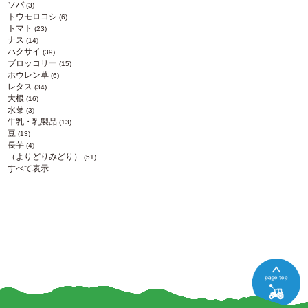
ソバ
(3)
トウモロコシ
(6)
トマト
(23)
ナス
(14)
ハクサイ
(39)
ブロッコリー
(15)
ホウレン草
(6)
レタス
(34)
大根
(16)
水菜
(3)
牛乳・乳製品
(13)
豆
(13)
長芋
(4)
（よりどりみどり）
(51)
すべて表示