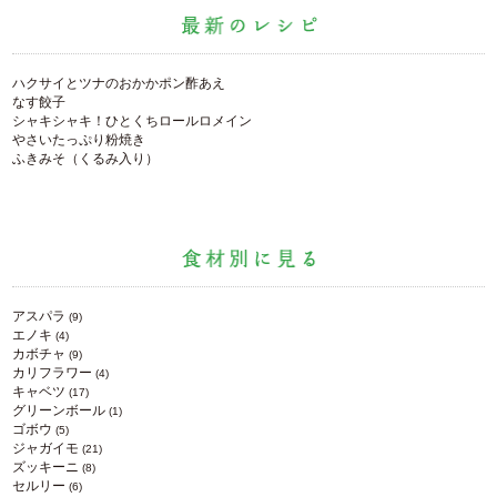
ハクサイとツナのおかかポン酢あえ
なす餃子
シャキシャキ！ひとくちロールロメイン
やさいたっぷり粉焼き
ふきみそ（くるみ入り）
アスパラ
(9)
エノキ
(4)
カボチャ
(9)
カリフラワー
(4)
キャベツ
(17)
グリーンボール
(1)
ゴボウ
(5)
ジャガイモ
(21)
ズッキーニ
(8)
セルリー
(6)