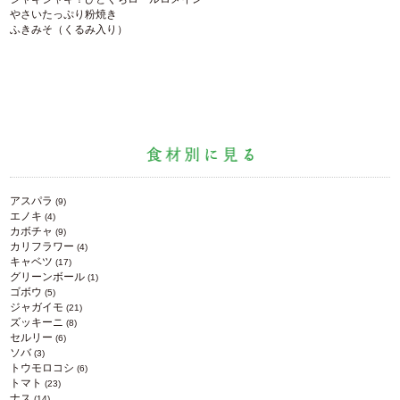
やさいたっぷり粉焼き
ふきみそ（くるみ入り）
アスパラ
(9)
エノキ
(4)
カボチャ
(9)
カリフラワー
(4)
キャベツ
(17)
グリーンボール
(1)
ゴボウ
(5)
ジャガイモ
(21)
ズッキーニ
(8)
セルリー
(6)
ソバ
(3)
トウモロコシ
(6)
トマト
(23)
ナス
(14)