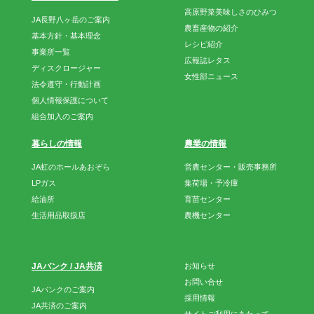
高原野菜美味しさのひみつ
JA長野八ヶ岳のご案内
農畜産物の紹介
基本方針・基本理念
レシピ紹介
事業所一覧
広報誌レタス
ディスクロージャー
女性部ニュース
法令遵守・行動計画
個人情報保護について
組合加入のご案内
暮らしの情報
農業の情報
JA虹のホールあおぞら
営農センター・販売事務所
LPガス
集荷場・予冷庫
給油所
育苗センター
生活用品取扱店
農機センター
JAバンク / JA共済
お知らせ
お問い合せ
JAバンクのご案内
採用情報
JA共済のご案内