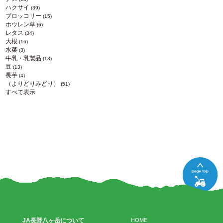
ハクサイ
(39)
ブロッコリー
(15)
ホウレン草
(6)
レタス
(34)
大根
(16)
水菜
(3)
牛乳・乳製品
(13)
豆
(13)
長芋
(4)
（よりどりみどり）
(51)
すべて表示
JA長野八ヶ岳について
HOME