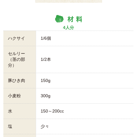
4人分
ハクサイ
1/6個
セルリー
（茎の部
1/2本
分）
豚ひき肉
150g
小麦粉
300g
水
150～200cc
塩
少々