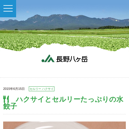
toggle
navigation
2015年6月15日
セルリー ハクサイ
ハクサイとセルリーたっぷりの水
餃子