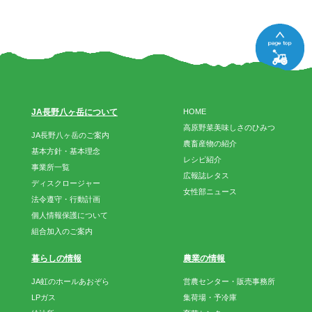
JA長野八ヶ岳について
HOME
高原野菜美味しさのひみつ
JA長野八ヶ岳のご案内
農畜産物の紹介
基本方針・基本理念
レシピ紹介
事業所一覧
広報誌レタス
ディスクロージャー
女性部ニュース
法令遵守・行動計画
個人情報保護について
組合加入のご案内
暮らしの情報
農業の情報
JA虹のホールあおぞら
営農センター・販売事務所
LPガス
集荷場・予冷庫