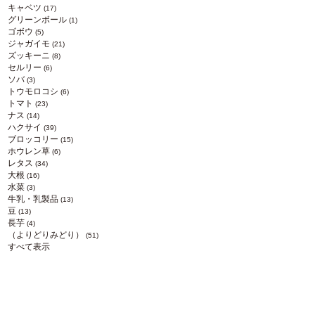
キャベツ
(17)
グリーンボール
(1)
ゴボウ
(5)
ジャガイモ
(21)
ズッキーニ
(8)
セルリー
(6)
ソバ
(3)
トウモロコシ
(6)
トマト
(23)
ナス
(14)
ハクサイ
(39)
ブロッコリー
(15)
ホウレン草
(6)
レタス
(34)
大根
(16)
水菜
(3)
牛乳・乳製品
(13)
豆
(13)
長芋
(4)
（よりどりみどり）
(51)
すべて表示