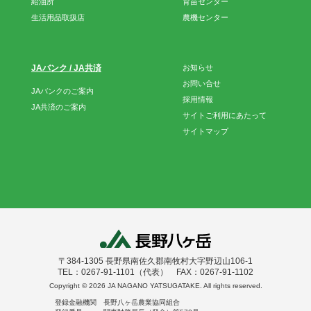
給油所
育苗センター
生活用品取扱店
農機センター
JAバンク / JA共済
お知らせ
お問い合せ
JAバンクのご案内
採用情報
JA共済のご案内
サイトご利用にあたって
サイトマップ
〒384-1305 長野県南佐久郡南牧村大字野辺山106-1
TEL：0267-91-1101（代表） FAX：0267-91-1102
Copyright ©
2026 JA NAGANO YATSUGATAKE. All rights reserved.
登録金融機関 長野八ヶ岳農業協同組合