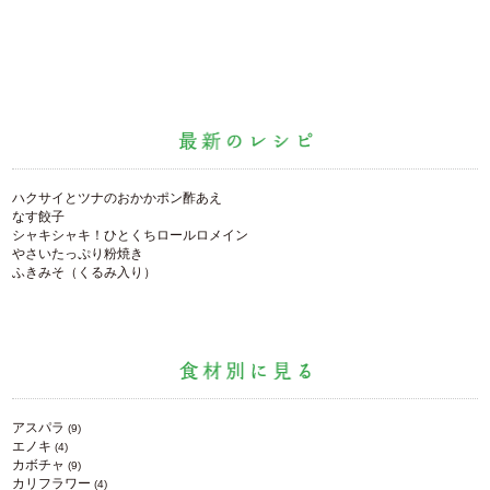
ハクサイとツナのおかかポン酢あえ
なす餃子
シャキシャキ！ひとくちロールロメイン
やさいたっぷり粉焼き
ふきみそ（くるみ入り）
アスパラ
(9)
エノキ
(4)
カボチャ
(9)
カリフラワー
(4)