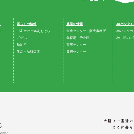
て
暮らしの情報
農業の情報
JAバンク /
内
JA虹のホールあおぞら
営農センター・販売事務所
JAバンクの
LPガス
集荷場・予冷庫
JA共済のご
給油所
育苗センター
生活用品取扱店
農機センター
1
2
erved.