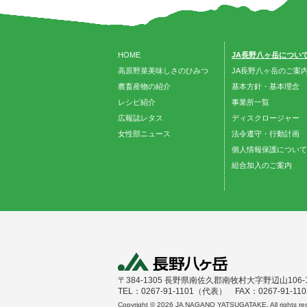
HOME
JA長野八ヶ岳につい
高原野菜美味しさのひみつ
JA長野八ヶ岳のご案
農畜産物の紹介
基本方針・基本理念
レシピ紹介
事業所一覧
広報誌レタス
ディスクロージャー
女性部ニュース
法令遵守・行動計画
個人情報保護について
組合加入のご案内
〒384-1305 長野県南佐久郡南牧村大字野辺山106-
TEL：0267-91-1101（代表） FAX：0267-91-110
Copyright ©
2026 JA NAGANO YATSUGATAKE. All rights res