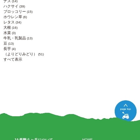
ナス
(14)
ハクサイ
(39)
ブロッコリー
(15)
ホウレン草
(6)
レタス
(34)
大根
(16)
水菜
(3)
牛乳・乳製品
(13)
豆
(13)
長芋
(4)
（よりどりみどり）
(51)
すべて表示
HOME