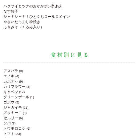
ハクサイとツナのおかかポン酢あえ
なす餃子
シャキシャキ！ひとくちロールロメイン
やさいたっぷり粉焼き
ふきみそ（くるみ入り）
アスパラ
(9)
エノキ
(4)
カボチャ
(9)
カリフラワー
(4)
キャベツ
(17)
グリーンボール
(1)
ゴボウ
(5)
ジャガイモ
(21)
ズッキーニ
(8)
セルリー
(6)
ソバ
(3)
トウモロコシ
(6)
トマト
(23)