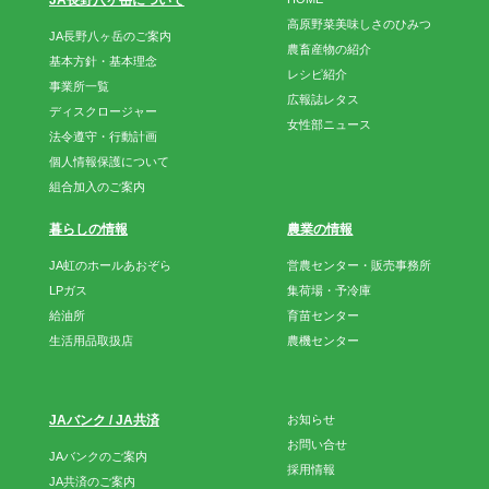
JA長野八ヶ岳について
高原野菜美味しさのひみつ
JA長野八ヶ岳のご案内
農畜産物の紹介
基本方針・基本理念
レシピ紹介
事業所一覧
広報誌レタス
ディスクロージャー
女性部ニュース
法令遵守・行動計画
個人情報保護について
組合加入のご案内
暮らしの情報
農業の情報
JA虹のホールあおぞら
営農センター・販売事務所
LPガス
集荷場・予冷庫
給油所
育苗センター
生活用品取扱店
農機センター
JAバンク / JA共済
お知らせ
お問い合せ
JAバンクのご案内
採用情報
JA共済のご案内