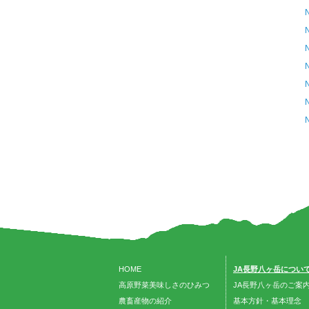
HOME
JA長野八ヶ岳につい
高原野菜美味しさのひみつ
JA長野八ヶ岳のご案
農畜産物の紹介
基本方針・基本理念