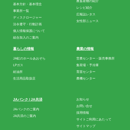
農畜産物の紹介
基本方針・基本理念
レシピ紹介
事業所一覧
広報誌レタス
ディスクロージャー
女性部ニュース
法令遵守・行動計画
個人情報保護について
組合加入のご案内
暮らしの情報
農業の情報
JA虹のホールあおぞら
営農センター・販売事務所
LPガス
集荷場・予冷庫
給油所
育苗センター
生活用品取扱店
農機センター
JAバンク / JA共済
お知らせ
お問い合せ
JAバンクのご案内
採用情報
JA共済のご案内
サイトご利用にあたって
サイトマップ