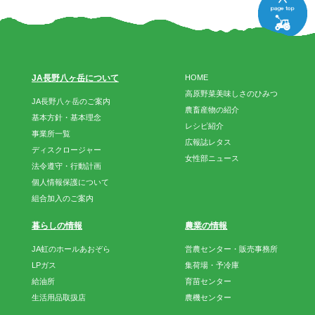
JA長野八ヶ岳について
HOME
高原野菜美味しさのひみつ
JA長野八ヶ岳のご案内
農畜産物の紹介
基本方針・基本理念
レシピ紹介
事業所一覧
広報誌レタス
ディスクロージャー
女性部ニュース
法令遵守・行動計画
個人情報保護について
組合加入のご案内
暮らしの情報
農業の情報
JA虹のホールあおぞら
営農センター・販売事務所
LPガス
集荷場・予冷庫
給油所
育苗センター
生活用品取扱店
農機センター