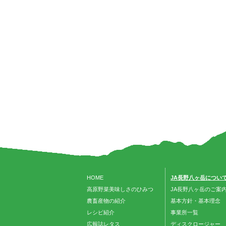
HOME
JA長野八ヶ岳につい
高原野菜美味しさのひみつ
JA長野八ヶ岳のご案
農畜産物の紹介
基本方針・基本理念
レシピ紹介
事業所一覧
広報誌レタス
ディスクロージャー