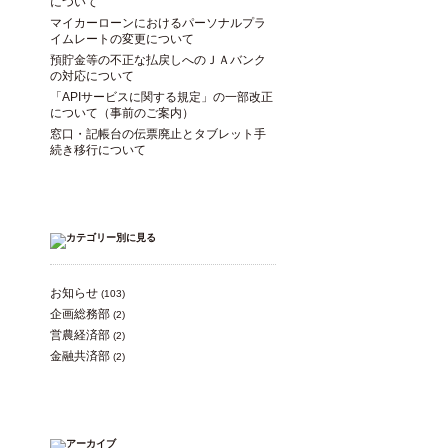
について
マイカーローンにおけるパーソナルプラ
イムレートの変更について
預貯金等の不正な払戻しへのＪＡバンク
の対応について
「APIサービスに関する規定」の一部改正
について（事前のご案内）
窓口・記帳台の伝票廃止とタブレット手
続き移行について
お知らせ
(103)
企画総務部
(2)
営農経済部
(2)
金融共済部
(2)