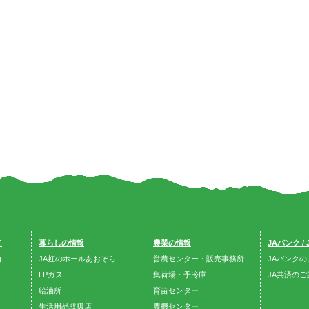
て
暮らしの情報
農業の情報
JAバンク /
内
JA虹のホールあおぞら
営農センター・販売事務所
JAバンクの
LPガス
集荷場・予冷庫
JA共済のご
給油所
育苗センター
生活用品取扱店
農機センター