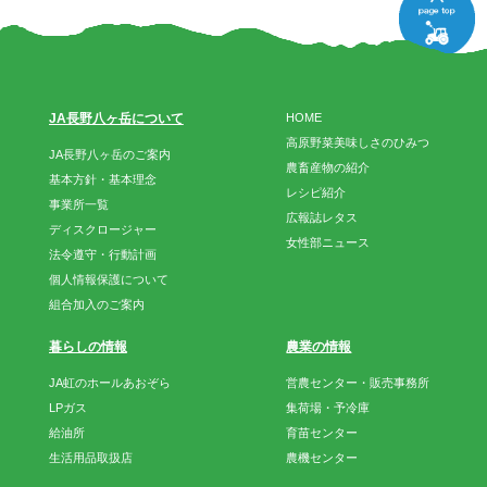
JA長野八ヶ岳について
HOME
高原野菜美味しさのひみつ
JA長野八ヶ岳のご案内
農畜産物の紹介
基本方針・基本理念
レシピ紹介
事業所一覧
広報誌レタス
ディスクロージャー
女性部ニュース
法令遵守・行動計画
個人情報保護について
組合加入のご案内
暮らしの情報
農業の情報
JA虹のホールあおぞら
営農センター・販売事務所
LPガス
集荷場・予冷庫
給油所
育苗センター
生活用品取扱店
農機センター