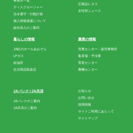
事業所一覧
広報誌レタス
ディスクロージャー
女性部ニュース
法令遵守・行動計画
個人情報保護について
組合加入のご案内
暮らしの情報
農業の情報
JA虹のホールあおぞら
営農センター・販売事務所
LPガス
集荷場・予冷庫
給油所
育苗センター
生活用品取扱店
農機センター
JAバンク / JA共済
お知らせ
お問い合せ
JAバンクのご案内
採用情報
JA共済のご案内
サイトご利用にあたって
サイトマップ