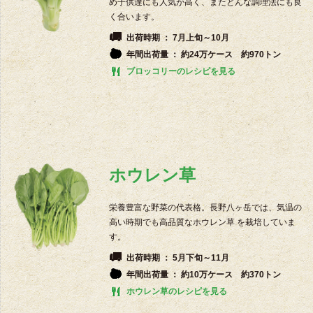
め子供達にも人気が高く、またどんな調理法にも良
く合います。
出荷時期 ： 7月上旬～10月
年間出荷量 ： 約24万ケース 約970トン
ブロッコリーのレシピを見る
ホウレン草
栄養豊富な野菜の代表格。長野八ヶ岳では、気温の
高い時期でも高品質なホウレン草 を栽培していま
す。
出荷時期 ： 5月下旬～11月
年間出荷量 ： 約10万ケース 約370トン
ホウレン草のレシピを見る