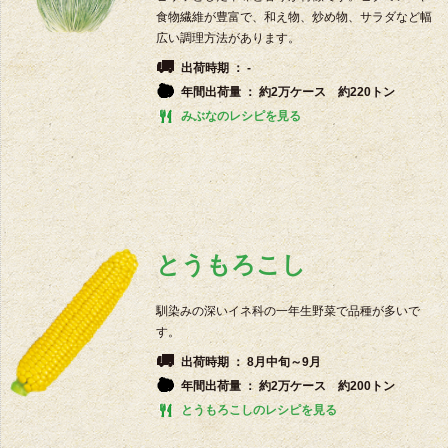
食物繊維が豊富で、和え物、炒め物、サラダなど幅
広い調理方法があります。
出荷時期 ： -
年間出荷量 ： 約2万ケース 約220トン
みぶなのレシピを見る
とうもろこし
馴染みの深いイネ科の一年生野菜で品種が多いで
す。
出荷時期 ： 8月中旬～9月
年間出荷量 ： 約2万ケース 約200トン
とうもろこしのレシピを見る