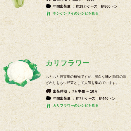
年間出荷量 ： 約29万ケース 約860トン
チンゲンサイのレシピを見る
カリフラワー
もともと観賞用の植物ですが、淡白な味と独特の歯
ざわりをもつ野菜として人気を集めています。
出荷時期 ： 7月中旬 ～ 10月
年間出荷量 ： 約7万ケース 約440トン
カリフラワーのレシピを見る