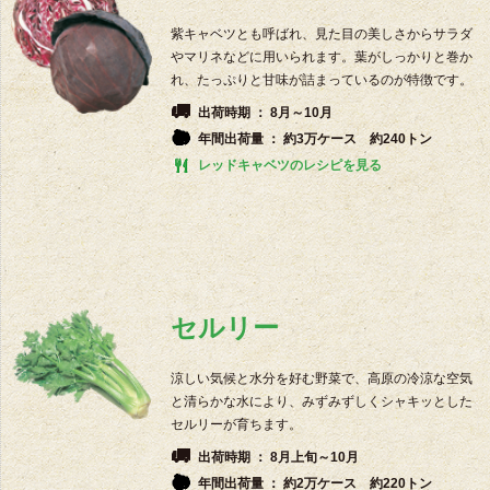
紫キャベツとも呼ばれ、見た目の美しさからサラダ
やマリネなどに用いられます。葉がしっかりと巻か
れ、たっぷりと甘味が詰まっているのが特徴です。
出荷時期 ： 8月～10月
年間出荷量 ： 約3万ケース 約240トン
レッドキャベツのレシピを見る
セルリー
涼しい気候と水分を好む野菜で、高原の冷涼な空気
と清らかな水により、みずみずしくシャキッとした
セルリーが育ちます。
出荷時期 ： 8月上旬～10月
年間出荷量 ： 約2万ケース 約220トン