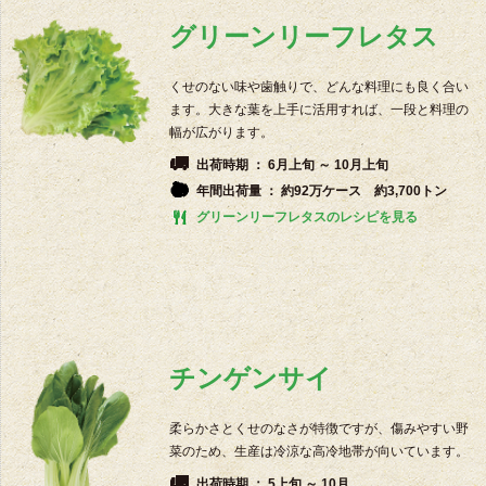
グリーンリーフレタス
くせのない味や歯触りで、どんな料理にも良く合い
ます。大きな葉を上手に活用すれば、一段と料理の
幅が広がります。
出荷時期 ： 6月上旬 ～ 10月上旬
年間出荷量 ： 約92万ケース 約3,700トン
グリーンリーフレタスのレシピを見る
チンゲンサイ
柔らかさとくせのなさが特徴ですが、傷みやすい野
菜のため、生産は冷涼な高冷地帯が向いています。
出荷時期 ： 5上旬 ～ 10月