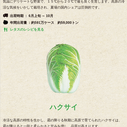
気温にデリケートな野菜で、１５℃から２０℃で最も良く生育します。高原の冷
涼な気候をいかして栽培され、夏場の国内シェアは圧倒的です。
出荷時期 ： 6月上旬 ～ 10月
年間出荷量 ：約591万ケース 約59,000トン
レタスのレシピを見る
ハクサイ
冷涼な高原の特性を生かし、霜の降りる秋期に高原で育てられたハクサイは、
霜が降りると一段と柔らかさと甘みを増し、品質が高まります。