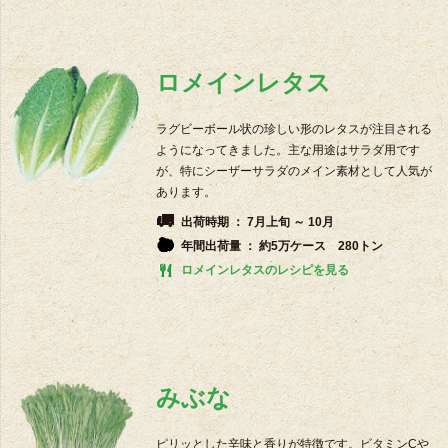
ロメインレタス
ラグビーボール状の珍しい形のレタスが注目される
ようになってきました。主な用途はサラダ用です
が、特にシーザーサラダのメイン素材として人気が
あります。
出荷時期 ： 7月上旬 ～ 10月
年間出荷量 ： 約5万ケース 280トン
ロメインレタスのレシピを見る
みぶな
ピリッとした辛味と香りが特徴です。ビタミンCや