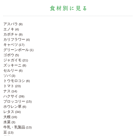
アスパラ
(9)
エノキ
(4)
カボチャ
(9)
カリフラワー
(4)
キャベツ
(17)
グリーンボール
(1)
ゴボウ
(5)
ジャガイモ
(21)
ズッキーニ
(8)
セルリー
(6)
ソバ
(3)
トウモロコシ
(6)
トマト
(23)
ナス
(14)
ハクサイ
(39)
ブロッコリー
(15)
ホウレン草
(6)
レタス
(34)
大根
(16)
水菜
(3)
牛乳・乳製品
(13)
豆
(13)