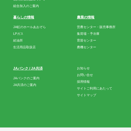
組合加入のご案内
暮らしの情報
農業の情報
JA虹のホールあおぞら
営農センター・販売事務所
LPガス
集荷場・予冷庫
給油所
育苗センター
生活用品取扱店
農機センター
JAバンク / JA共済
お知らせ
お問い合せ
JAバンクのご案内
採用情報
JA共済のご案内
サイトご利用にあたって
サイトマップ