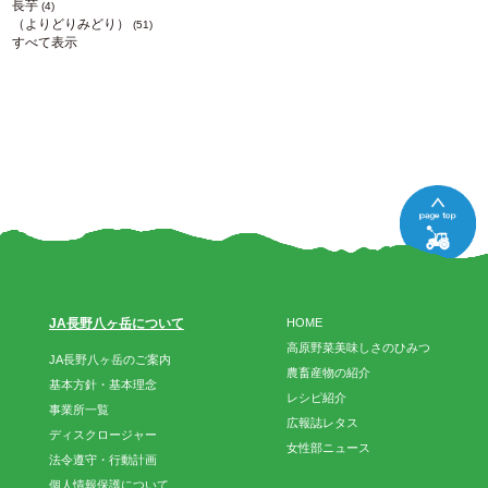
長芋
(4)
（よりどりみどり）
(51)
すべて表示
JA長野八ヶ岳について
HOME
高原野菜美味しさのひみつ
JA長野八ヶ岳のご案内
農畜産物の紹介
基本方針・基本理念
レシピ紹介
事業所一覧
広報誌レタス
ディスクロージャー
女性部ニュース
法令遵守・行動計画
個人情報保護について