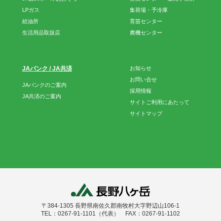
LPガス
集荷場・予冷庫
給油所
育苗センター
生活用品取扱店
農機センター
JAバンク / JA共済
お知らせ
お問い合せ
JAバンクのご案内
採用情報
JA共済のご案内
サイトご利用にあたって
サイトマップ
〒384-1305 長野県南佐久郡南牧村大字野辺山106-1
TEL：0267-91-1101（代表） FAX：0267-91-1102