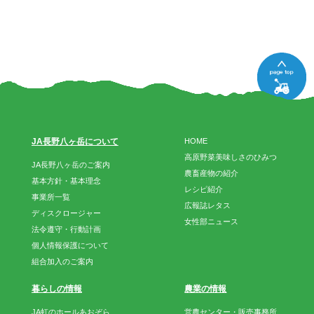
JA長野八ヶ岳について
HOME
高原野菜美味しさのひみつ
JA長野八ヶ岳のご案内
農畜産物の紹介
基本方針・基本理念
レシピ紹介
事業所一覧
広報誌レタス
ディスクロージャー
女性部ニュース
法令遵守・行動計画
個人情報保護について
組合加入のご案内
暮らしの情報
農業の情報
JA虹のホールあおぞら
営農センター・販売事務所