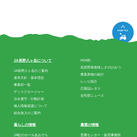
JA長野八ヶ岳について
HOME
高原野菜美味しさのひみつ
JA長野八ヶ岳のご案内
農畜産物の紹介
基本方針・基本理念
レシピ紹介
事業所一覧
広報誌レタス
ディスクロージャー
女性部ニュース
法令遵守・行動計画
個人情報保護について
組合加入のご案内
暮らしの情報
農業の情報
JA虹のホールあおぞら
営農センター・販売事務所