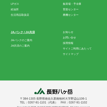
LPガス
集荷場・予冷庫
給油所
育苗センター
生活用品取扱店
農機センター
JAバンク / JA共済
お知らせ
お問い合せ
JAバンクのご案内
採用情報
JA共済のご案内
サイトご利用にあたって
サイトマップ
〒384-1305 長野県南佐久郡南牧村大字野辺山106-1
TEL：0267-91-1101（代表） FAX：0267-91-1102