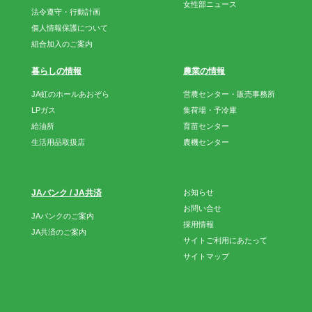
女性部ニュース
法令遵守・行動計画
個人情報保護について
組合加入のご案内
暮らしの情報
農業の情報
JA虹のホールあおぞら
営農センター・販売事務所
LPガス
集荷場・予冷庫
給油所
育苗センター
生活用品取扱店
農機センター
JAバンク / JA共済
お知らせ
お問い合せ
JAバンクのご案内
採用情報
JA共済のご案内
サイトご利用にあたって
サイトマップ