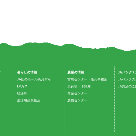
て
暮らしの情報
農業の情報
JAバンク /
内
JA虹のホールあおぞら
営農センター・販売事務所
JAバンクの
LPガス
集荷場・予冷庫
JA共済のご
給油所
育苗センター
生活用品取扱店
農機センター