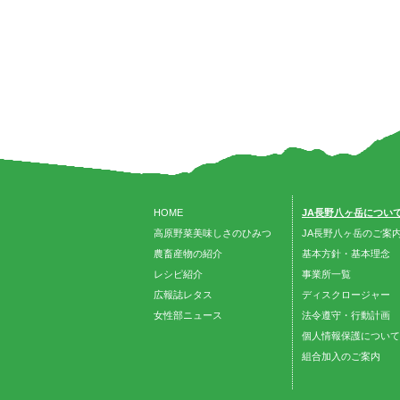
HOME
JA長野八ヶ岳につい
高原野菜美味しさのひみつ
JA長野八ヶ岳のご案
農畜産物の紹介
基本方針・基本理念
レシピ紹介
事業所一覧
広報誌レタス
ディスクロージャー
女性部ニュース
法令遵守・行動計画
個人情報保護について
組合加入のご案内