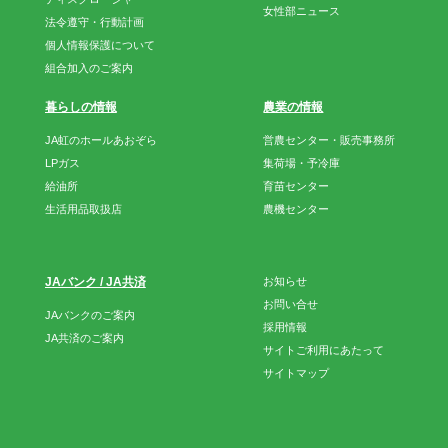
女性部ニュース
法令遵守・行動計画
個人情報保護について
組合加入のご案内
暮らしの情報
農業の情報
JA虹のホールあおぞら
営農センター・販売事務所
LPガス
集荷場・予冷庫
給油所
育苗センター
生活用品取扱店
農機センター
JAバンク / JA共済
お知らせ
お問い合せ
JAバンクのご案内
採用情報
JA共済のご案内
サイトご利用にあたって
サイトマップ