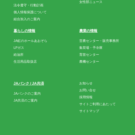
女性部ニュース
法令遵守・行動計画
個人情報保護について
組合加入のご案内
暮らしの情報
農業の情報
JA虹のホールあおぞら
営農センター・販売事務所
LPガス
集荷場・予冷庫
給油所
育苗センター
生活用品取扱店
農機センター
JAバンク / JA共済
お知らせ
お問い合せ
JAバンクのご案内
採用情報
JA共済のご案内
サイトご利用にあたって
サイトマップ