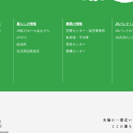
て
暮らしの情報
農業の情報
JAバンク /
内
JA虹のホールあおぞら
営農センター・販売事務所
JAバンクの
LPガス
集荷場・予冷庫
JA共済のご
給油所
育苗センター
生活用品取扱店
農機センター
1
2
erved.