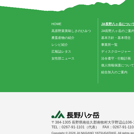
HOME
JA長野八ヶ岳につい
高原野菜美味しさのひみつ
JA長野八ヶ岳のご案
農畜産物の紹介
基本方針・基本理念
レシピ紹介
事業所一覧
広報誌レタス
ディスクロージャー
女性部ニュース
法令遵守・行動計画
個人情報保護について
組合加入のご案内
〒384-1305 長野県南佐久郡南牧村大字野辺山106-
TEL：0267-91-1101（代表） FAX：0267-91-110
Copyright ©
2026 JA NAGANO YATSUGATAKE. All rights res