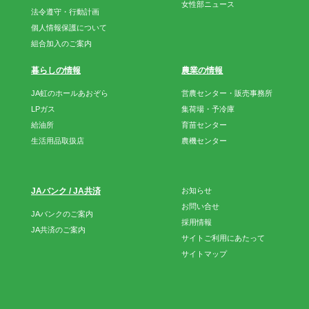
女性部ニュース
法令遵守・行動計画
個人情報保護について
組合加入のご案内
暮らしの情報
農業の情報
JA虹のホールあおぞら
営農センター・販売事務所
LPガス
集荷場・予冷庫
給油所
育苗センター
生活用品取扱店
農機センター
JAバンク / JA共済
お知らせ
お問い合せ
JAバンクのご案内
採用情報
JA共済のご案内
サイトご利用にあたって
サイトマップ