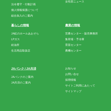
女性部ニュース
法令遵守・行動計画
個人情報保護について
組合加入のご案内
暮らしの情報
農業の情報
JA虹のホールあおぞら
営農センター・販売事務所
LPガス
集荷場・予冷庫
給油所
育苗センター
生活用品取扱店
農機センター
JAバンク / JA共済
お知らせ
お問い合せ
JAバンクのご案内
採用情報
JA共済のご案内
サイトご利用にあたって
サイトマップ