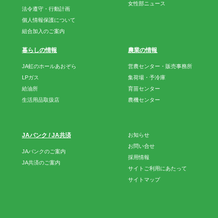
女性部ニュース
法令遵守・行動計画
個人情報保護について
組合加入のご案内
暮らしの情報
農業の情報
JA虹のホールあおぞら
営農センター・販売事務所
LPガス
集荷場・予冷庫
給油所
育苗センター
生活用品取扱店
農機センター
JAバンク / JA共済
お知らせ
お問い合せ
JAバンクのご案内
採用情報
JA共済のご案内
サイトご利用にあたって
サイトマップ