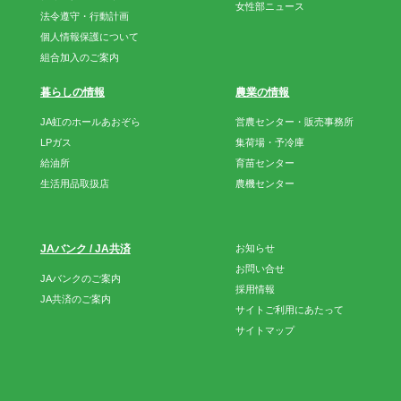
女性部ニュース
法令遵守・行動計画
個人情報保護について
組合加入のご案内
暮らしの情報
農業の情報
JA虹のホールあおぞら
営農センター・販売事務所
LPガス
集荷場・予冷庫
給油所
育苗センター
生活用品取扱店
農機センター
JAバンク / JA共済
お知らせ
お問い合せ
JAバンクのご案内
採用情報
JA共済のご案内
サイトご利用にあたって
サイトマップ