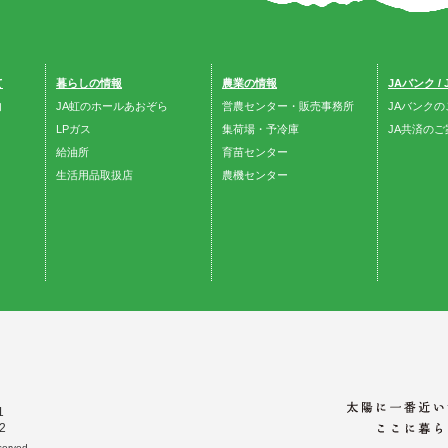
て
暮らしの情報
農業の情報
JAバンク /
内
JA虹のホールあおぞら
営農センター・販売事務所
JAバンクの
LPガス
集荷場・予冷庫
JA共済のご
給油所
育苗センター
生活用品取扱店
農機センター
1
2
erved.