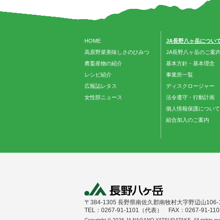
HOME
JA長野八ヶ岳につい
高原野菜美味しさのひみつ
JA長野八ヶ岳のご案
農畜産物の紹介
基本方針・基本理念
レシピ紹介
事業所一覧
広報誌レタス
ディスクロージャー
女性部ニュース
法令遵守・行動計画
個人情報保護について
組合加入のご案内
〒384-1305 長野県南佐久郡南牧村大字野辺山106-
TEL：0267-91-1101（代表） FAX：0267-91-110
Copyright ©
2026 JA NAGANO YATSUGATAKE. All rights res