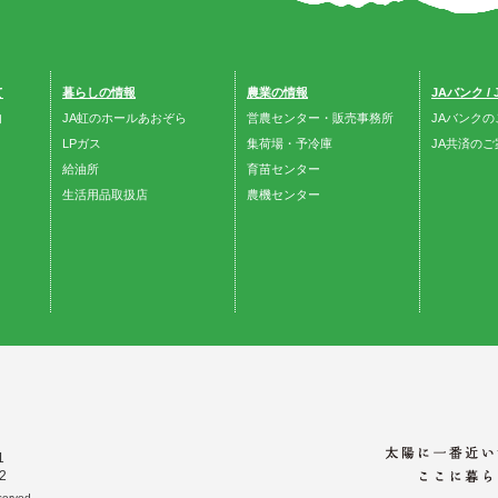
て
暮らしの情報
農業の情報
JAバンク /
内
JA虹のホールあおぞら
営農センター・販売事務所
JAバンクの
LPガス
集荷場・予冷庫
JA共済のご
給油所
育苗センター
生活用品取扱店
農機センター
1
2
erved.