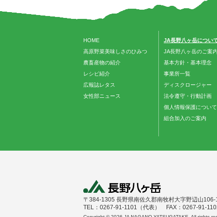
HOME
JA長野八ヶ岳につい
高原野菜美味しさのひみつ
JA長野八ヶ岳のご案
農畜産物の紹介
基本方針・基本理念
レシピ紹介
事業所一覧
広報誌レタス
ディスクロージャー
女性部ニュース
法令遵守・行動計画
個人情報保護について
組合加入のご案内
〒384-1305 長野県南佐久郡南牧村大字野辺山106-
TEL：0267-91-1101（代表） FAX：0267-91-110
Copyright ©
2026 JA NAGANO YATSUGATAKE. All rights res