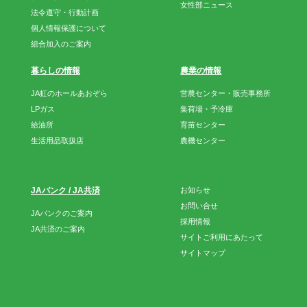
女性部ニュース
法令遵守・行動計画
個人情報保護について
組合加入のご案内
暮らしの情報
農業の情報
JA虹のホールあおぞら
営農センター・販売事務所
LPガス
集荷場・予冷庫
給油所
育苗センター
生活用品取扱店
農機センター
JAバンク / JA共済
お知らせ
お問い合せ
JAバンクのご案内
採用情報
JA共済のご案内
サイトご利用にあたって
サイトマップ